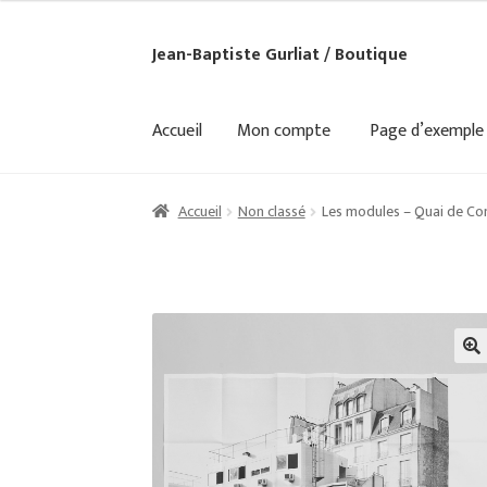
Jean-Baptiste Gurliat / Boutique
Aller
Aller
à
au
la
contenu
Accueil
Mon compte
Page d’exemple
navigation
Accueil
Mon compte
Page d’exemple
Panier
Va
Accueil
Non classé
Les modules – Quai de Con
🔍