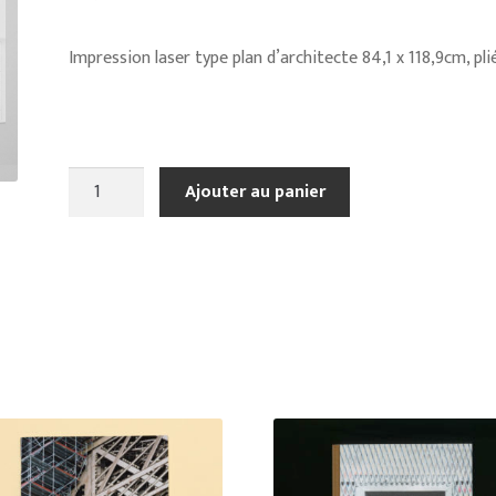
Impression laser type plan d’architecte 84,1 x 118,9cm, plié
quantité
Ajouter au panier
de
Les
modules
-
Quai
de
Conti